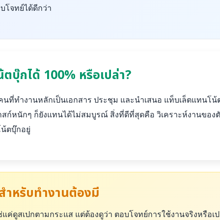
บโจทย์ได้ดีกว่า
้ตบุ๊กได้ 100% หรือเปล่า?
นที่ทำงานหลักเป็นเอกสาร ประชุม และนำเสนอ แท็บเล็ตแทนโน้ตบุ
นักๆ ก็ยังแทนได้ไม่สมบูรณ์ สิ่งที่ดีที่สุดคือ วิเคราะห์งานของต
้ตบุ๊กอยู่
ตสำหรับทำงานต้องมี
แค่ดูสเปกตามกระแส แต่ต้องดูว่า ตอบโจทย์การใช้งานจริงหรือเปล