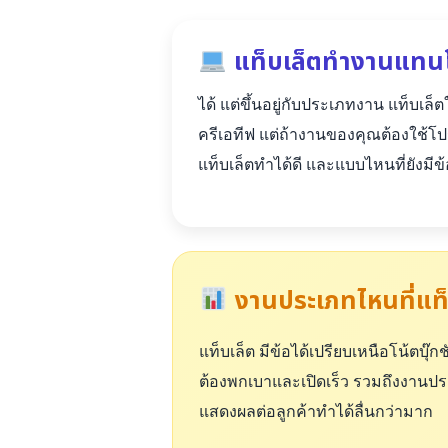
แท็บเล็ตทำงานแทนโน
ได้ แต่ขึ้นอยู่กับประเภทงาน แท็บเ
ครีเอทีฟ แต่ถ้างานของคุณต้องใช้โปร
แท็บเล็ตทำได้ดี และแบบไหนที่ยังมีข
งานประเภทไหนที่แท็บเ
แท็บเล็ต มีข้อได้เปรียบเหนือโน้ต
ต้องพกเบาและเปิดเร็ว รวมถึงงานประ
แสดงผลต่อลูกค้าทำได้ลื่นกว่ามาก