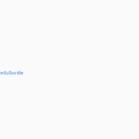
หรับมืออาชีพ