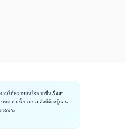
ำงานให้ความสนใจมากขึ้นเรื่อยๆ
วามนี้ รวบรวมสิ่งที่ต้องรู้ก่อน
โดยเฉพาะ